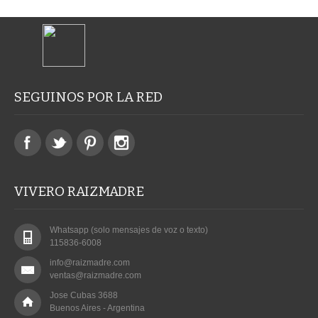
SEGUINOS POR LA RED
VIVERO RAIZMADRE
Whatsapp (solo mensajes de voz o texto)
115836-6008
info@raizmadre.com
ventas@raizmadre.com
Jose Cubas 3688
Buenos Aires - Argentina