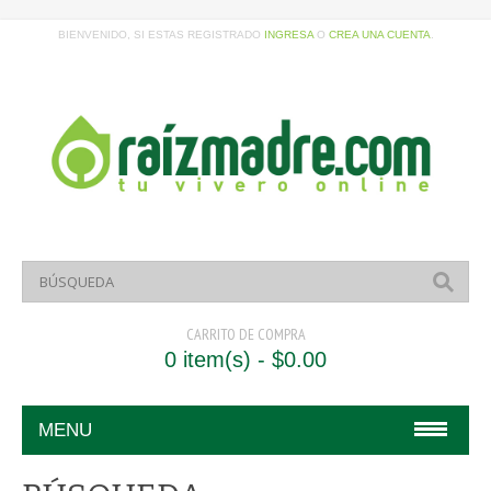
BIENVENIDO, SI ESTAS REGISTRADO
INGRESA
O
CREA UNA CUENTA
.
CARRITO DE COMPRA
0 item(s) - $0.00
MENU
HOME