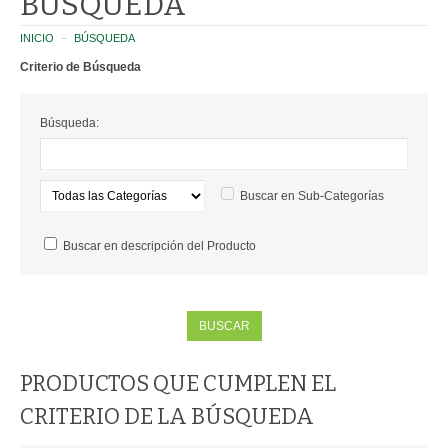
BÚSQUEDA
CATEGORIES
INICIO
BÚSQUEDA
Criterio de Búsqueda
PLANTAS
Búsqueda:
HUERTA Y AROMÁTICAS
SUCULENTAS Y CACTUS
Buscar en Sub-Categorías
PLANTINES FLORALES
Buscar en descripción del Producto
INTERIOR
EXTERIOR
MACETAS
PRODUCTOS QUE CUMPLEN EL
ROTOMOLDEADAS
CRITERIO DE LA BÚSQUEDA
TERRACOTA