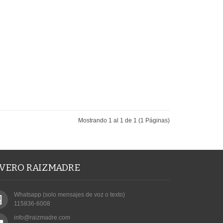
Mostrando 1 al 1 de 1 (1 Páginas)
IVERO RAIZMADRE
Whatsapp (solo mensajes de voz o texto)
115836-6008
info@raizmadre.com