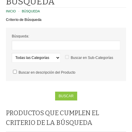
BÚSQUEDA
CATEGORIES
INICIO
BÚSQUEDA
Criterio de Búsqueda
PLANTAS
Búsqueda:
HUERTA Y AROMÁTICAS
SUCULENTAS Y CACTUS
Buscar en Sub-Categorías
PLANTINES FLORALES
Buscar en descripción del Producto
INTERIOR
EXTERIOR
MACETAS
PRODUCTOS QUE CUMPLEN EL
ROTOMOLDEADAS
CRITERIO DE LA BÚSQUEDA
TERRACOTA