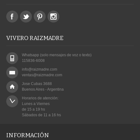
VIVERO RAIZMADRE
Whatsapp (solo mensajes de voz o texto)
115836-6008
info@raizmadre.com
ventas@raizmadre.com
Jose Cubas 3688
Buenos Aires - Argentina
Horarios de atención:

Lunes a Viernes

de 15 a 19 hs

Sábados de 11 a 16 hs
INFORMACIÓN