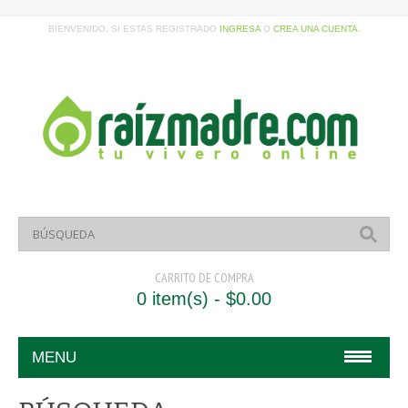
BIENVENIDO, SI ESTAS REGISTRADO
INGRESA
O
CREA UNA CUENTA
.
CARRITO DE COMPRA
0 item(s) - $0.00
MENU
HOME