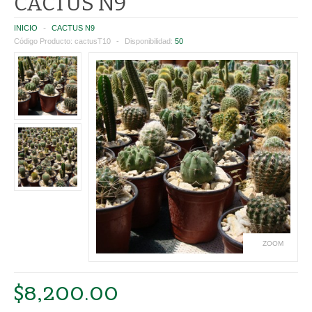
CACTUS N9
CATEGORIES
INICIO
CACTUS N9
Código Producto:
cactusT10
Disponibilidad:
50
PLANTAS
HUERTA Y AROMÁTICAS
SUCULENTAS Y CACTUS
PLANTINES FLORALES
INTERIOR
EXTERIOR
MACETAS
ZOOM
ROTOMOLDEADAS
$8,200.00
TERRACOTA