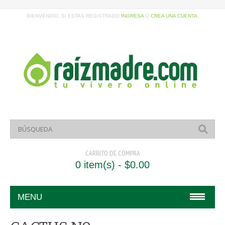
BIENVENIDO, SI ESTAS REGISTRADO
INGRESA
O
CREA UNA CUENTA
.
CARRITO DE COMPRA
0 item(s) - $0.00
MENU
HOME