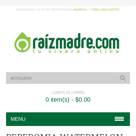
BIENVENIDO, SI ESTAS REGISTRADO
INGRESA
O
CREA UNA CUENTA
.
CARRITO DE COMPRA
0 item(s) - $0.00
MENU
HOME