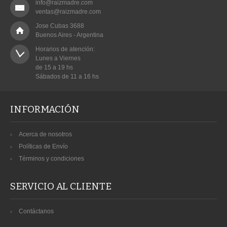
info@raizmadre.com
ventas@raizmadre.com
Jose Cubas 3688
Buenos Aires - Argentina
Horarios de atención:

Lunes a Viernes

de 15 a 19 hs

Sábados de 11 a 16 hs
INFORMACIÓN
Acerca de nosotros
Políticas de Envío
Términos y condiciones
SERVICIO AL CLIENTE
Contáctanos