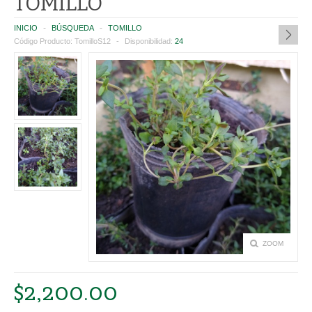
TOMILLO
CATEGORIES
INICIO
BÚSQUEDA
TOMILLO
Código Producto:
TomilloS12
Disponibilidad:
24
PLANTAS
HUERTA Y AROMÁTICAS
SUCULENTAS Y CACTUS
PLANTINES FLORALES
INTERIOR
EXTERIOR
MACETAS
ZOOM
ROTOMOLDEADAS
$2,200.00
TERRACOTA