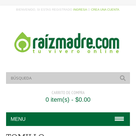
BIENVENIDO, SI ESTAS REGISTRADO
INGRESA
O
CREA UNA CUENTA
.
CARRITO DE COMPRA
0 item(s) - $0.00
MENU
HOME