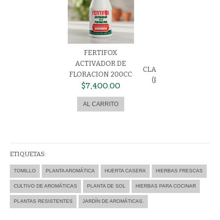
FERTIFOX
ACTIVADOR DE
CLASICA DEL N12 AL N
FLORACION 200CC
(PRECIO AL ELEGIR
$7,400.00
TAMAÑO)
$0.00
ETIQUETAS:
TOMILLO
PLANTA AROMÁTICA
HUERTA CASERA
HIERBAS FRESCAS
CULTIVO DE AROMÁTICAS
PLANTA DE SOL
HIERBAS PARA COCINAR
PLANTAS RESISTENTES
JARDÍN DE AROMÁTICAS.