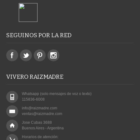
SEGUINOS POR LA RED
VIVERO RAIZMADRE
Whatsapp (solo mensajes de voz o texto)
115836-6008
info@raizmadre.com
ventas@raizmadre.com
Jose Cubas 3688
Buenos Aires - Argentina
Horarios de atención:
