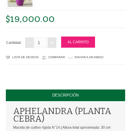
PLASTICAS
$19,000.00
CULTIVO
SUSTRATOS
Cantidad:
FERTILIZANTES
LISTA DE DESEOS
COMPARAR
ENVIAR A UN AMIGO
CONTROL DE PLAGAS
CONTACTANOS
DESCRIPCIÓN
APHELANDRA (PLANTA
CEBRA)
Maceta de cultivo rígida N°14 | Altura total aproximada: 30 cm