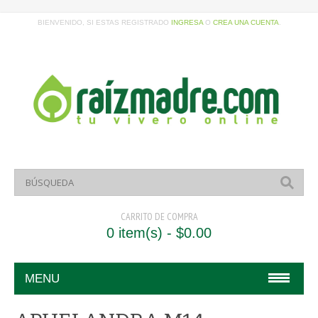
BIENVENIDO, SI ESTAS REGISTRADO
INGRESA
O
CREA UNA CUENTA
.
CARRITO DE COMPRA
0 item(s) - $0.00
MENU
HOME