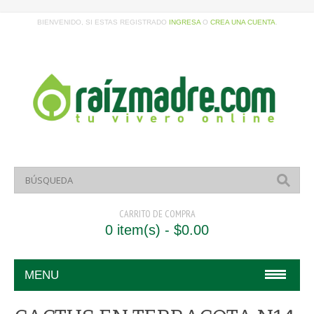
BIENVENIDO, SI ESTAS REGISTRADO
INGRESA
O
CREA UNA CUENTA
.
CARRITO DE COMPRA
0 item(s) - $0.00
MENU
HOME