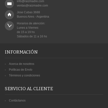
info@raizmadre.com
ventas@raizmadre.com
Jose Cubas 3688
Buenos Aires - Argentina
Horarios de atención:

Lunes a Viernes

de 15 a 19 hs

Sábados de 11 a 16 hs
INFORMACIÓN
Acerca de nosotros
Políticas de Envío
Términos y condiciones
SERVICIO AL CLIENTE
Contáctanos