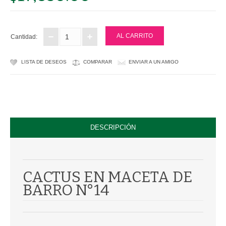
PLASTICAS
Cantidad:
CULTIVO
LISTA DE DESEOS
COMPARAR
ENVIAR A UN AMIGO
SUSTRATOS
FERTILIZANTES
CONTROL DE PLAGAS
DESCRIPCIÓN
CONTACTANOS
CACTUS EN MACETA DE
BARRO N°14